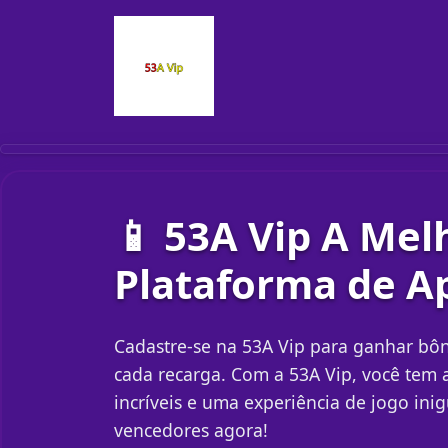
📱 53A Vip A Mel
Plataforma de A
Cadastre-se na 53A Vip para ganhar bô
cada recarga. Com a 53A Vip, você tem
incríveis e uma experiência de jogo inig
vencedores agora!