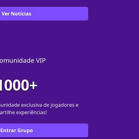
Ver Notícias
Comunidade VIP
1000+
unidade exclusiva de jogadores e
rtilhe experiências!
Entrar Grupo