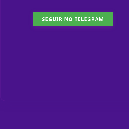
SEGUIR NO TELEGRAM