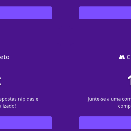
reto
👥 
t
espostas rápidas e
Junte-se a uma com
lizado!
compa
e