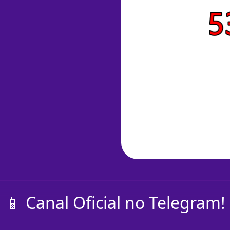
📱 Canal Oficial no Telegram!