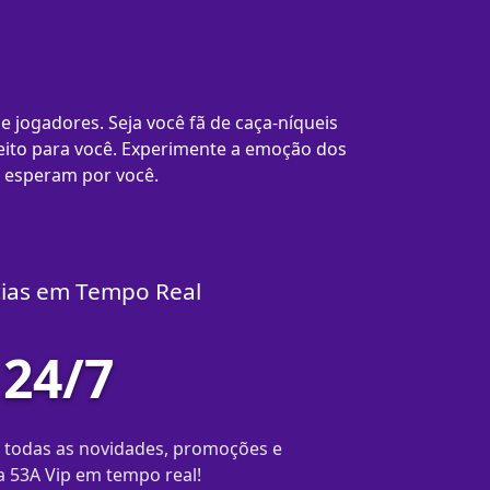
e jogadores. Seja você fã de caça-níqueis
feito para você. Experimente a emoção dos
e esperam por você.
cias em Tempo Real
24/7
e todas as novidades, promoções e
a 53A Vip em tempo real!