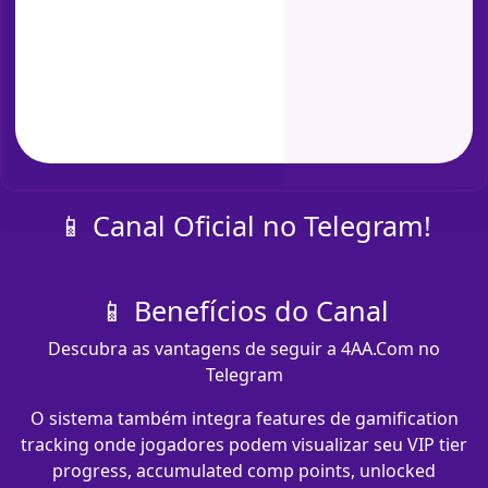
📱 Canal Oficial no Telegram!
📱 Benefícios do Canal
Descubra as vantagens de seguir a 4AA.Com no
Telegram
O sistema também integra features de gamification
tracking onde jogadores podem visualizar seu VIP tier
progress, accumulated comp points, unlocked