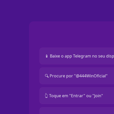
📱 Baixe o app Telegram no seu disp
🔍 Procure por "@444WinOficial"
👆 Toque em "Entrar" ou "Join"