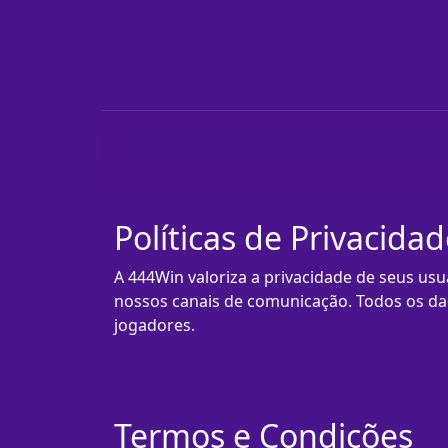
Políticas de Privacida
A 444Win valoriza a privacidade de seus us
nossos canais de comunicação. Todos os dad
jogadores.
Termos e Condições