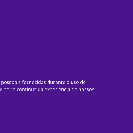
 pessoais fornecidas durante o uso de
elhoria contínua da experiência de nossos