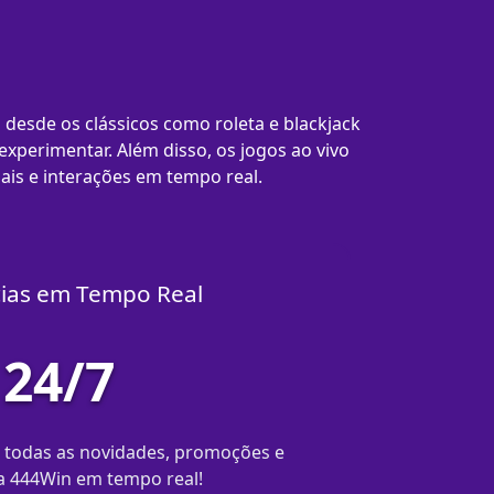
 desde os clássicos como roleta e blackjack
xperimentar. Além disso, os jogos ao vivo
ais e interações em tempo real.
cias em Tempo Real
24/7
e todas as novidades, promoções e
a 444Win em tempo real!