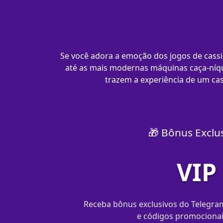
Se você adora a emoção dos jogos de cass
até as mais modernas máquinas caça-níque
trazem a experiência de um cas
🎁 Bônus Exclu
VIP
Receba bônus exclusivos do Telegra
e códigos promocionai