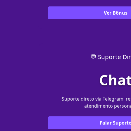
Ver Bônus
💬 Suporte Di
Cha
Suporte direto via Telegram, r
atendimento persona
Falar Suport