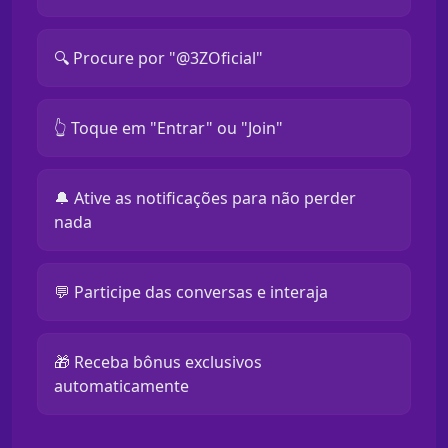
🔍 Procure por "@3ZOficial"
👆 Toque em "Entrar" ou "Join"
🔔 Ative as notificações para não perder
nada
💬 Participe das conversas e interaja
🎁 Receba bônus exclusivos
automaticamente