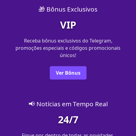
🎁 Bônus Exclusivos
VIP
Receba bônus exclusivos do Telegram,
promoções especiais e códigos promocionais
únicos!
Ver Bônus
📢 Notícias em Tempo Real
24/7
Fique por dentro de todas as novidades,