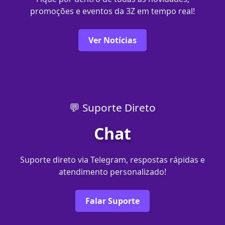
promoções e eventos da 3Z em tempo real!
Ver Notícias
💬 Suporte Direto
Chat
Suporte direto via Telegram, respostas rápidas e
atendimento personalizado!
Falar Suporte