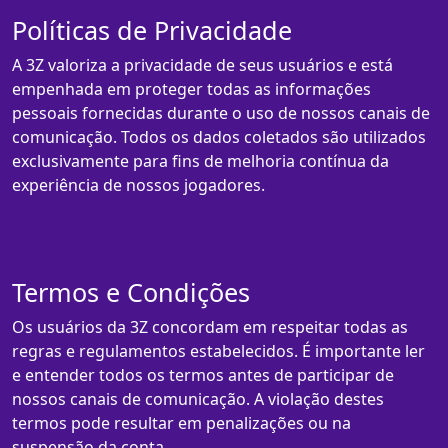
Políticas de Privacidade
A 3Z valoriza a privacidade de seus usuários e está
empenhada em proteger todas as informações
pessoais fornecidas durante o uso de nossos canais de
comunicação. Todos os dados coletados são utilizados
exclusivamente para fins de melhoria contínua da
experiência de nossos jogadores.
Termos e Condições
Os usuários da 3Z concordam em respeitar todas as
regras e regulamentos estabelecidos. É importante ler
e entender todos os termos antes de participar de
nossos canais de comunicação. A violação destes
termos pode resultar em penalizações ou na
suspensão da conta.