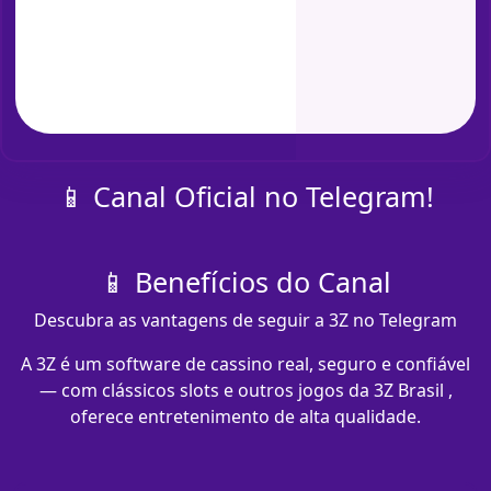
📱 Canal Oficial no Telegram!
📱 Benefícios do Canal
Descubra as vantagens de seguir a 3Z no Telegram
A 3Z é um software de cassino real, seguro e confiável
— com clássicos slots e outros jogos da 3Z Brasil ,
oferece entretenimento de alta qualidade.