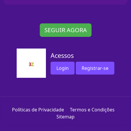
SEGUIR AGORA
Acessos
Login
Registrar-se
Políticas de Privacidade
Termos e Condições
Sitemap