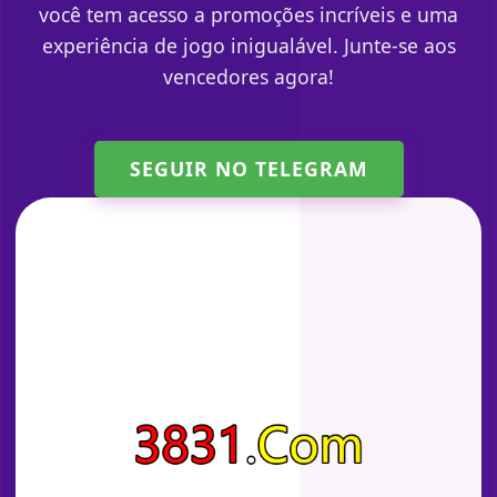
você tem acesso a promoções incríveis e uma
experiência de jogo inigualável. Junte-se aos
vencedores agora!
SEGUIR NO TELEGRAM