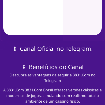
📱 Canal Oficial no Telegram!
📱 Benefícios do Canal
Descubra as vantagens de seguir a 3831.Com no
Telegram
A 3831.Com 3831.Com Brasil oferece versões clássicas e
modernas de jogos, simulando com realismo total o
ambiente de um cassino físico.