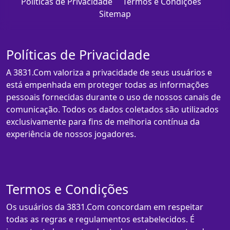
Políticas de Privacidade
Termos e Condições
Sitemap
Políticas de Privacidade
A 3831.Com valoriza a privacidade de seus usuários e
está empenhada em proteger todas as informações
pessoais fornecidas durante o uso de nossos canais de
comunicação. Todos os dados coletados são utilizados
exclusivamente para fins de melhoria contínua da
experiência de nossos jogadores.
Termos e Condições
Os usuários da 3831.Com concordam em respeitar
todas as regras e regulamentos estabelecidos. É