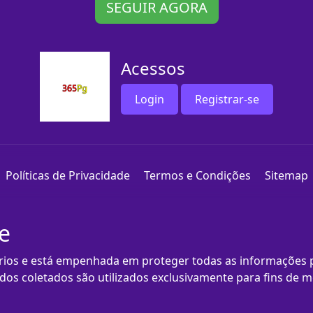
SEGUIR AGORA
Acessos
Login
Registrar-se
Políticas de Privacidade
Termos e Condições
Sitemap
de
ários e está empenhada em proteger todas as informações 
os coletados são utilizados exclusivamente para fins de m