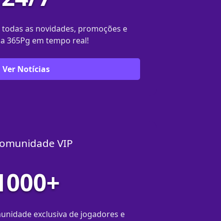
e todas as novidades, promoções e
a 365Pg em tempo real!
Ver Notícias
Comunidade VIP
1000+
unidade exclusiva de jogadores e