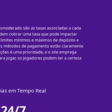
onsiderado são as taxas associadas a cada
odem cobrar uma taxa que pode impactar
s limites mínimos e máximos de depósito e
 os métodos de pagamento estão claramente
ções é uma prioridade, e o site emprega
ra jogar, os jogadores podem ter a certeza
cias em Tempo Real
24/7