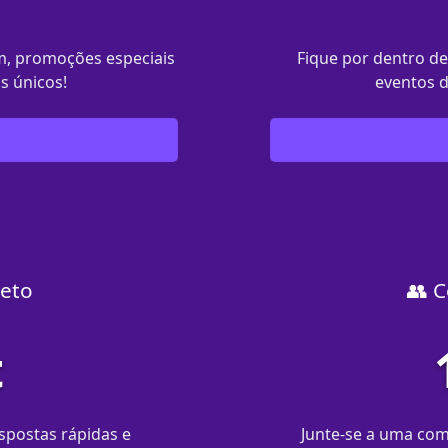
m, promoções especiais
Fique por dentro d
s únicos!
eventos d
reto
👥 
t
espostas rápidas e
Junte-se a uma com