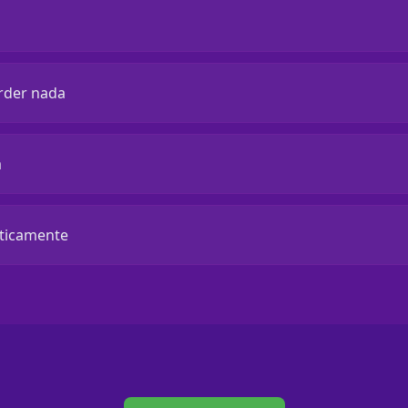
erder nada
a
aticamente