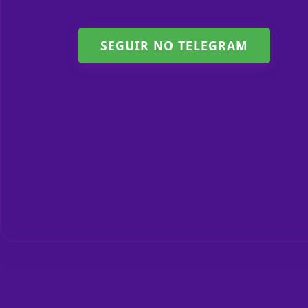
SEGUIR NO TELEGRAM