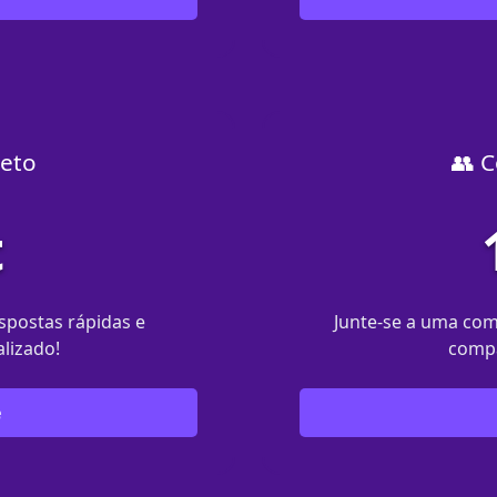
reto
👥 
t
espostas rápidas e
Junte-se a uma com
lizado!
compa
e