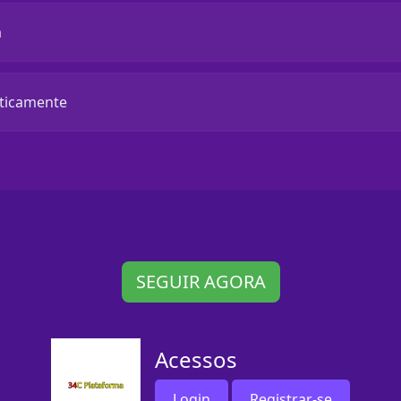
a
aticamente
SEGUIR AGORA
Acessos
Login
Registrar-se