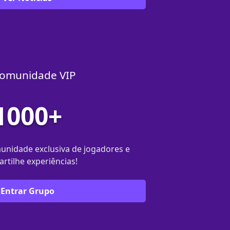
Comunidade VIP
1000+
unidade exclusiva de jogadores e
rtilhe experiências!
Entrar Grupo