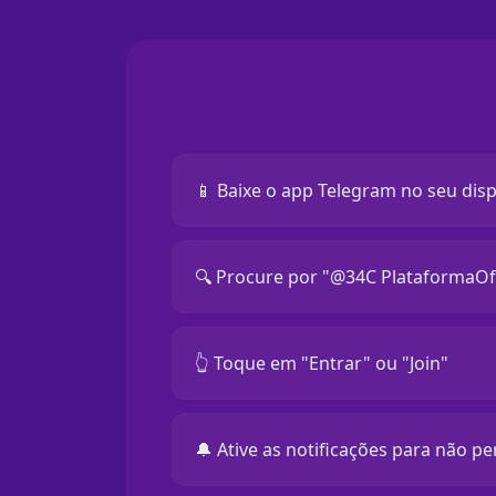
📱 Baixe o app Telegram no seu disp
🔍 Procure por "@34C PlataformaOfi
👆 Toque em "Entrar" ou "Join"
🔔 Ative as notificações para não p