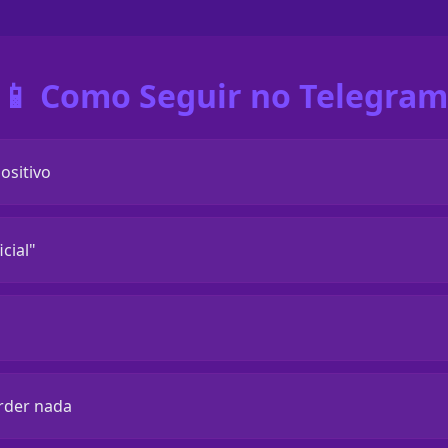
📱 Como Seguir no Telegram
ositivo
cial"
erder nada