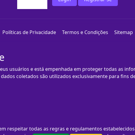
Políticas de Privacidade
Termos e Condições
Sitemap
de
 seus usuários e está empenhada em proteger todas as inf
dados coletados são utilizados exclusivamente para fins d
 respeitar todas as regras e regulamentos estabelecidos.