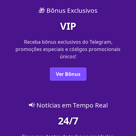
🎁 Bônus Exclusivos
VIP
Receba bônus exclusivos do Telegram,
promoções especiais e códigos promocionais
únicos!
Ver Bônus
📢 Notícias em Tempo Real
24/7