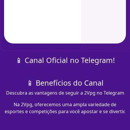
📱 Canal Oficial no Telegram!
📱 Benefícios do Canal
Descubra as vantagens de seguir a 2Vpg no Telegram
Na 2Vpg, oferecemos uma ampla variedade de
esportes e competições para você apostar e se divertir.