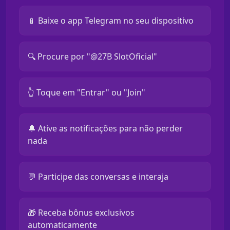
📱 Baixe o app Telegram no seu dispositivo
🔍 Procure por "@27B SlotOficial"
👆 Toque em "Entrar" ou "Join"
🔔 Ative as notificações para não perder
nada
💬 Participe das conversas e interaja
🎁 Receba bônus exclusivos
automaticamente