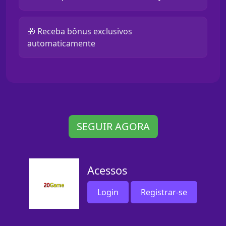
🎁 Receba bônus exclusivos
automaticamente
SEGUIR AGORA
Acessos
Login
Registrar-se