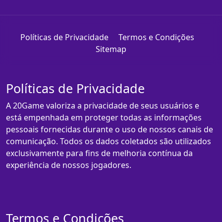
Políticas de Privacidade
Termos e Condições
Sitemap
Políticas de Privacidade
A 20Game valoriza a privacidade de seus usuários e
está empenhada em proteger todas as informações
pessoais fornecidas durante o uso de nossos canais de
comunicação. Todos os dados coletados são utilizados
exclusivamente para fins de melhoria contínua da
experiência de nossos jogadores.
Termos e Condições