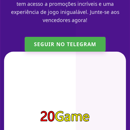
tem acesso a promoções incríveis e uma
experiência de jogo inigualável. Junte-se aos
vencedores agora!
SEGUIR NO TELEGRAM