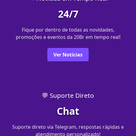
24/7
Fique por dentro de todas as novidades,
promoções e eventos da 20Br em tempo real!
Ver Notícias
💬 Suporte Direto
Chat
Suporte direto via Telegram, respostas rápidas e
atendimento personalizado!