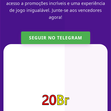
acesso a promoções incríveis e uma experiência
de jogo inigualável. Junte-se aos vencedores
agora!
SEGUIR NO TELEGRAM