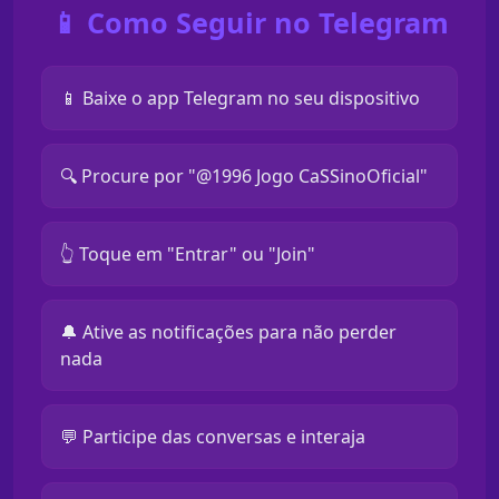
📱 Como Seguir no Telegram
📱 Baixe o app Telegram no seu dispositivo
🔍 Procure por "@1996 Jogo CaSSinoOficial"
👆 Toque em "Entrar" ou "Join"
🔔 Ative as notificações para não perder
nada
💬 Participe das conversas e interaja