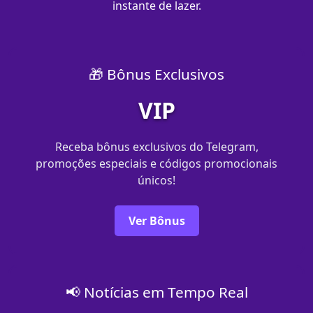
instante de lazer.
🎁 Bônus Exclusivos
VIP
Receba bônus exclusivos do Telegram,
promoções especiais e códigos promocionais
únicos!
Ver Bônus
📢 Notícias em Tempo Real