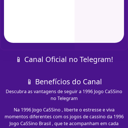
📱 Canal Oficial no Telegram!
📱 Benefícios do Canal
Descubra as vantagens de seguir a 1996 Jogo CaSSino
no Telegram
Na 1996 Jogo CaSSino , liberte o estresse e viva
momentos diferentes com os jogos de cassino da 1996
Jogo CaSSino Brasil , que te acompanham em cada