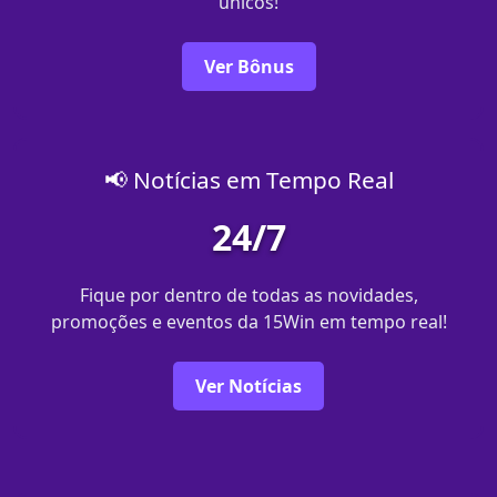
únicos!
Ver Bônus
📢 Notícias em Tempo Real
24/7
Fique por dentro de todas as novidades,
promoções e eventos da 15Win em tempo real!
Ver Notícias