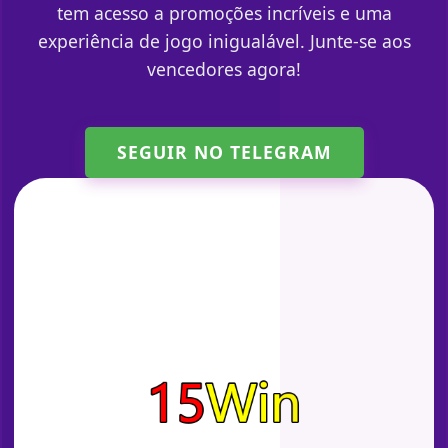
tem acesso a promoções incríveis e uma
experiência de jogo inigualável. Junte-se aos
vencedores agora!
SEGUIR NO TELEGRAM