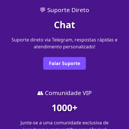
💬 Suporte Direto
Chat
Suporte direto via Telegram, respostas rápidas e
atendimento personalizado!
Falar Suporte
👥 Comunidade VIP
1000+
Junte-se a uma comunidade exclusiva de