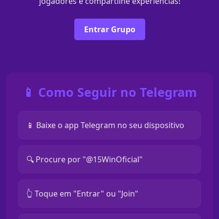
jogadores e compartilhe experiências!
Entrar Grupo
📱 Como Seguir no Telegram
📱 Baixe o app Telegram no seu dispositivo
🔍 Procure por "@15WinOficial"
👆 Toque em "Entrar" ou "Join"