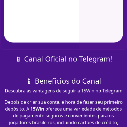
📱 Canal Oficial no Telegram!
📱 Benefícios do Canal
Descubra as vantagens de seguir a 15Win no Telegram
Depois de criar sua conta, é hora de fazer seu primeiro
depósito. A
15Win
oferece uma variedade de métodos
de pagamento seguros e convenientes para os
jogadores brasileiros, incluindo cartões de crédito,