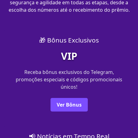
segurança e agilidade em todas as etapas, desde a
escolha dos números até o recebimento do prêmio.
🎁 Bônus Exclusivos
VIP
Receba bônus exclusivos do Telegram,
promoções especiais e códigos promocionais
únicos!
Ver Bônus
📢 Notícias em Tempo Real