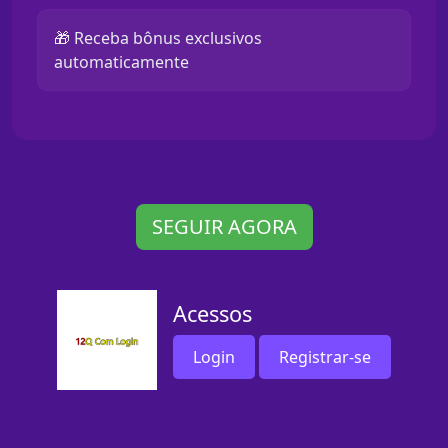
🎁 Receba bônus exclusivos
automaticamente
SEGUIR AGORA
Acessos
Login
Registrar-se