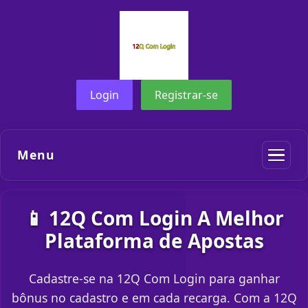
Login
Registrar-se
Menu
📱 12Q Com Login A Melhor
Plataforma de Apostas
Cadastre-se na 12Q Com Login para ganhar
bônus no cadastro e em cada recarga. Com a 12Q