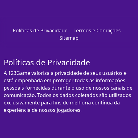
Políticas de Privacidade
Termos e Condições
Sitemap
Políticas de Privacidade
A 123Game valoriza a privacidade de seus usuários e
está empenhada em proteger todas as informações
pessoais fornecidas durante o uso de nossos canais de
comunicação. Todos os dados coletados são utilizados
exclusivamente para fins de melhoria contínua da
experiência de nossos jogadores.