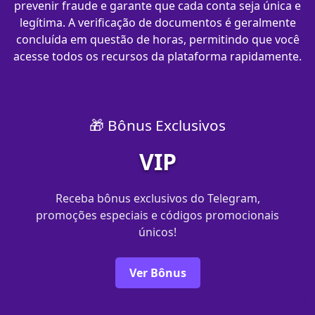
prevenir fraude e garante que cada conta seja única e
legítima. A verificação de documentos é geralmente
concluída em questão de horas, permitindo que você
acesse todos os recursos da plataforma rapidamente.
🎁 Bônus Exclusivos
VIP
Receba bônus exclusivos do Telegram,
promoções especiais e códigos promocionais
únicos!
Ver Bônus