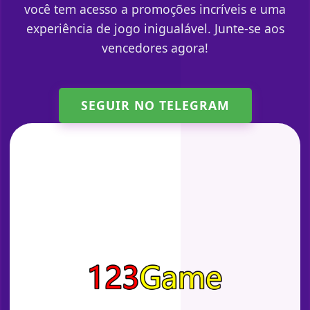
você tem acesso a promoções incríveis e uma
experiência de jogo inigualável. Junte-se aos
vencedores agora!
SEGUIR NO TELEGRAM