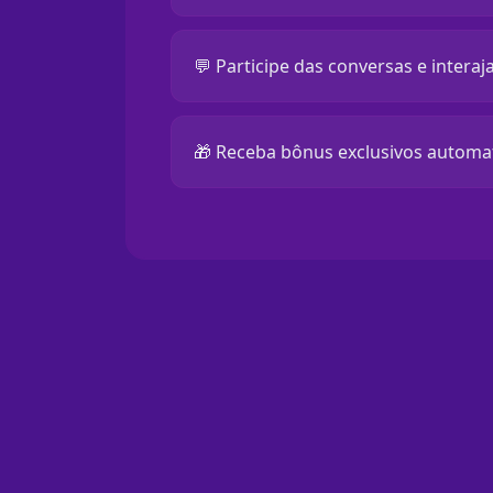
💬 Participe das conversas e interaj
🎁 Receba bônus exclusivos autom