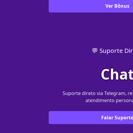
Ver Bônus
💬 Suporte Di
Cha
Suporte direto via Telegram, r
atendimento persona
Falar Suport