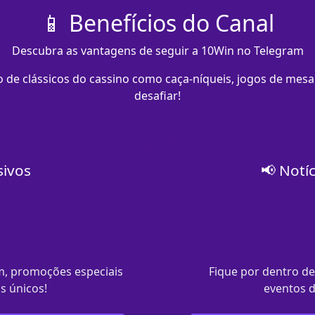
📱 Benefícios do Canal
Descubra as vantagens de seguir a 10Win no Telegram
 de clássicos do cassino como caça-níqueis, jogos de mesa,
desafiar!
sivos
📢 Notí
m, promoções especiais
Fique por dentro d
s únicos!
eventos d