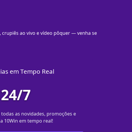
 crupiês ao vivo e vídeo pôquer — venha se
cias em Tempo Real
24/7
e todas as novidades, promoções e
a 10Win em tempo real!