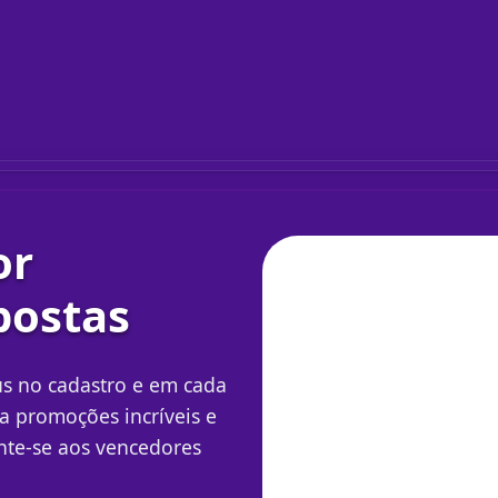
or
postas
s no cadastro e em cada
a promoções incríveis e
unte-se aos vencedores