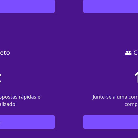
reto
👥 
t
espostas rápidas e
Junte-se a uma com
lizado!
compa
e