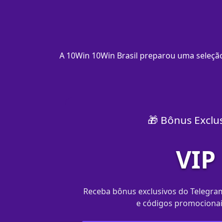
A 10Win 10Win Brasil preparou uma seleção
🎁 Bônus Exclu
VIP
Receba bônus exclusivos do Telegra
e códigos promocionai