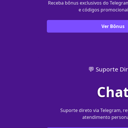
Receba bônus exclusivos do Telegra
e códigos promocionai
Ver Bônus
💬 Suporte Di
Cha
Suporte direto via Telegram, r
atendimento persona