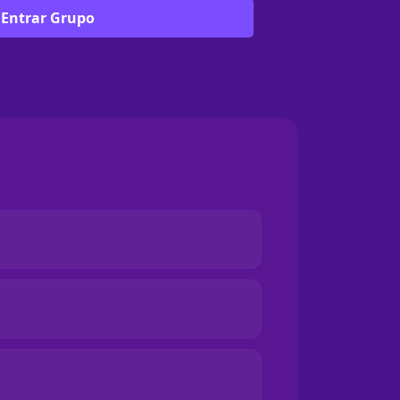
Entrar Grupo