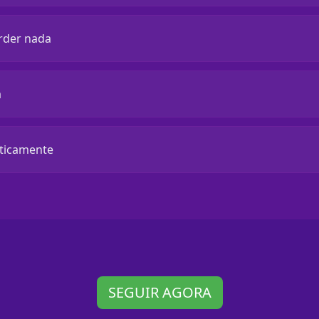
erder nada
a
aticamente
SEGUIR AGORA