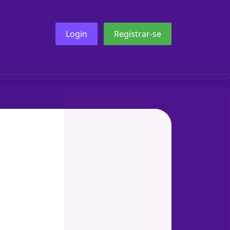
Login
Registrar-se