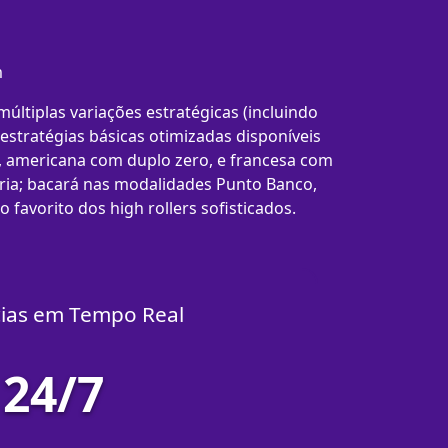
m
últiplas variações estratégicas (incluindo
stratégias básicas otimizadas disponíveis
0%, americana com duplo zero, e francesa com
ria; bacará nas modalidades Punto Banco,
favorito dos high rollers sofisticados.
cias em Tempo Real
24/7