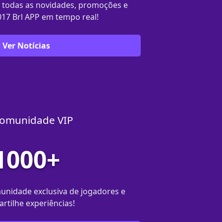
e todas as novidades, promoções e
017 Brl APP em tempo real!
Ver Notícias
Comunidade VIP
1000+
unidade exclusiva de jogadores e
rtilhe experiências!