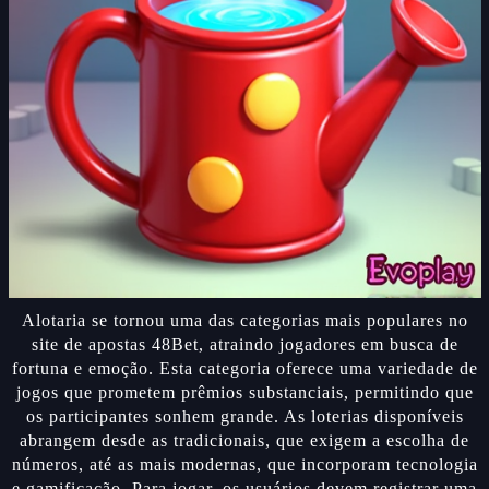
Alotaria se tornou uma das categorias mais populares no
site de apostas 48Bet, atraindo jogadores em busca de
fortuna e emoção. Esta categoria oferece uma variedade de
jogos que prometem prêmios substanciais, permitindo que
os participantes sonhem grande. As loterias disponíveis
abrangem desde as tradicionais, que exigem a escolha de
números, até as mais modernas, que incorporam tecnologia
e gamificação. Para jogar, os usuários devem registrar uma