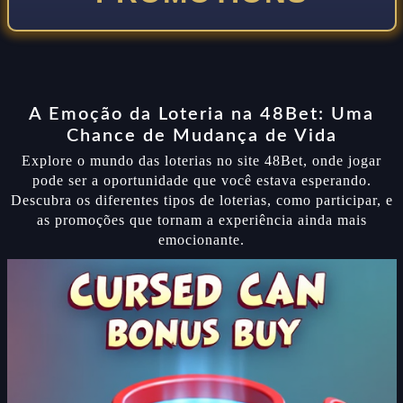
A Emoção da Loteria na 48Bet: Uma
Chance de Mudança de Vida
Explore o mundo das loterias no site 48Bet, onde jogar
pode ser a oportunidade que você estava esperando.
Descubra os diferentes tipos de loterias, como participar, e
as promoções que tornam a experiência ainda mais
emocionante.